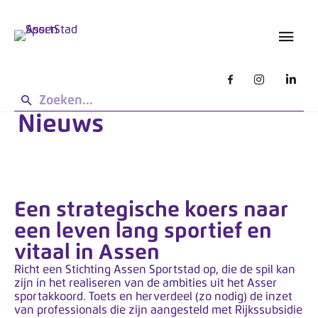
s
L
g
e
e
t
b
o
r
u
p
i
:
k
Nieuws
d
e
e
n
z
e
s
Een strategische koers naar
i
een leven lang sportief en
t
vitaal in Assen
e
w
Richt een Stichting Assen Sportstad op, die de spil kan
zijn in het realiseren van de ambities uit het Asser
e
sportakkoord. Toets en herverdeel (zo nodig) de inzet
r
van professionals die zijn aangesteld met Rijkssubsidie