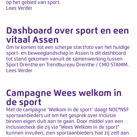
k
op het gebied van sport.
Lees Verder
t
m
e
Dashboard over sport en een
t
vitaal Assen
e
Om te komen tot een scherpe startfoto van het huidige
e
sport- en beweeglandschap in Assen is dit dashboard
n
tot stand gekomen vanuit de samenwerking tussen
Sport Drenthe en Trendbureau Drenthe / CMO STAMM.
t
Lees Verder
o
e
g
Campagne Wees welkom in
a
de sport
n
Met de campagne ‘Welkom in de sport’ daagt NOC*NSF
g
sportaanbieders uit om het gesprek over inclusie
s
binnen eigen club aan te gaan. Door middel van een
inclusiecheck die zij via "Wees Welkom in de sport"
s
kunnen invullen, zien sportaanbieders hoe zij zelf aan