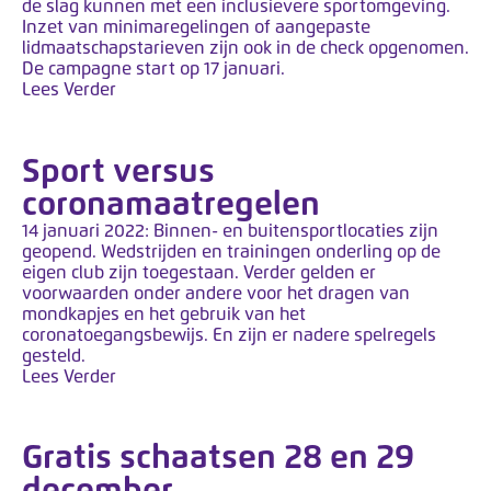
y
de slag kunnen met een inclusievere sportomgeving.
Inzet van minimaregelingen of aangepaste
s
lidmaatschapstarieven zijn ook in de check opgenomen.
t
De campagne start op 17 januari.
e
Lees Verder
e
m
Sport versus
.
coronamaatregelen
14 januari 2022: Binnen- en buitensportlocaties zijn
geopend. Wedstrijden en trainingen onderling op de
eigen club zijn toegestaan. Verder gelden er
voorwaarden onder andere voor het dragen van
mondkapjes en het gebruik van het
coronatoegangsbewijs. En zijn er nadere spelregels
gesteld.
Lees Verder
Gratis schaatsen 28 en 29
december