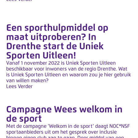
y
s
t
e
Een sporthulpmiddel op
e
maat uitproberen? In
m
Drenthe start de Uniek
.
Sporten Uitleen!
Vanaf 1 november 2022 is Uniek Sporten Uitleen
beschikbaar voor inwoners van de regio Drenthe. Wat
is Uniek Sporten Uitleen en waarom zou je hier gebruik
van willen maken?
Lees Verder
Campagne Wees welkom in
de sport
Met de campagne ‘Welkom in de sport’ daagt NOC*NSF
sportaanbieders uit om het gesprek over inclusie
binnen eigen club aan te gaan. Door middel van een