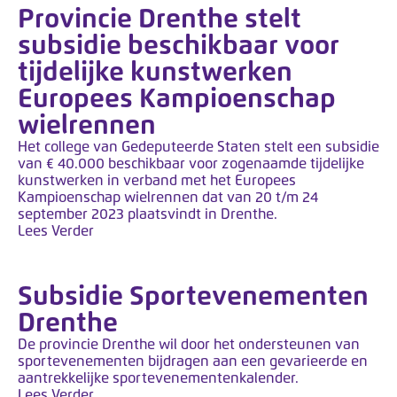
k
Provincie Drenthe stelt
t
subsidie beschikbaar voor
m
tijdelijke kunstwerken
e
Europees Kampioenschap
t
wielrennen
e
e
Het college van Gedeputeerde Staten stelt een subsidie
van € 40.000 beschikbaar voor zogenaamde tijdelijke
n
kunstwerken in verband met het Europees
t
Kampioenschap wielrennen dat van 20 t/m 24
o
september 2023 plaatsvindt in Drenthe.
Lees Verder
e
g
a
Subsidie Sportevenementen
n
Drenthe
g
De provincie Drenthe wil door het ondersteunen van
s
sportevenementen bijdragen aan een gevarieerde en
s
aantrekkelijke sportevenementenkalender.
Lees Verder