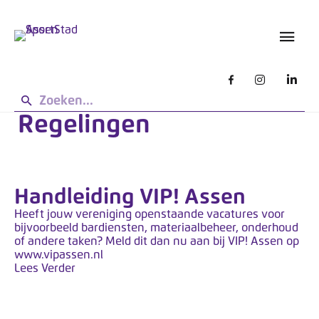
s
L
g
e
e
t
b
o
r
u
p
i
:
k
Regelingen
d
e
e
n
z
e
Handleiding VIP! Assen
s
i
Heeft jouw vereniging openstaande vacatures voor
bijvoorbeeld bardiensten, materiaalbeheer, onderhoud
t
of andere taken? Meld dit dan nu aan bij VIP! Assen op
e
www.vipassen.nl
w
Lees Verder
e
r