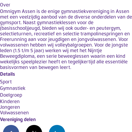
k
Over
t
Omnigym Assen is de enige gymnastiekvereniging in Assen
met een veelzijdig aanbod van de diverse onderdelen van de
m
gymsport. Naast gymnastieklessen voor de
e
(basisschool)jeugd, bieden wij ook ouder- en peutergym,
t
selectieturnen, recreatief en selectie trampolinespringen en
Freerunning aan voor jeugdigen en jongvolwassenen. Voor
e
volwassenen hebben wij volleybalgroepen. Voor de jongste
e
leden (1.5 t/m 5 jaar) werken wij met het Nijntje
n
Beweegdiploma, een serie beweeglessen waarin een kind
wekelijks speelplezier heeft en tegelijkertijd alle essentiële
t
basisvormen van bewegen leert.
o
Details
e
Sport
g
Gymnastiek
a
Doelgroep
n
Kinderen
Jongeren
g
Volwassenen
s
Vereniging delen
s