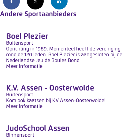
y
Facebook
X
LinkedIn
s
Andere Sportaanbieders
t
e
e
Boel Plezier
m
Buitensport
.
Oprichting in 1989. Momenteel heeft de vereniging
rond de 120 leden. Boel Plezier is aangesloten bij de
Nederlandse Jeu de Boules Bond
Meer informatie
K.V. Assen - Oosterwolde
Buitensport
Kom ook kaatsen bij KV Assen-Oosterwolde!
Meer informatie
JudoSchool Assen
Binnensport