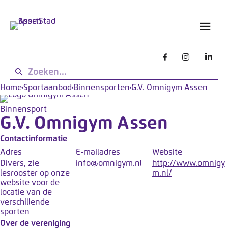
s
L
g
e
e
t
b
o
r
u
p
i
:
k
d
Home
Sportaanbod
Binnensporten
G.V. Omnigym Assen
e
e
n
Binnensport
z
G.V. Omnigym Assen
e
s
Contactinformatie
i
Adres
E-mailadres
Website
Divers, zie
info@omnigym.nl
http://www.omnigy
t
lesrooster op onze
m.nl/
e
website voor de
w
locatie van de
verschillende
e
sporten
r
Over de vereniging