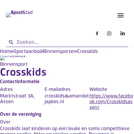
s
L
g
e
e
t
b
o
r
u
p
i
:
k
d
Home
Sportaanbod
Binnensporten
Crosskids
e
e
n
Binnensport
z
Crosskids
e
s
Contactinformatie
i
Adres
E-mailadres
Website
Marktstraat 3A,
crosskids@amandat
https://www.facebo
t
Assen
japkes.nl
ok.com/Crosskidsas
e
sen/
w
Over de vereniging
e
Over
r
Crosskids laat kinderen op een leuke en soms competitieve