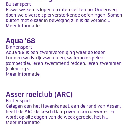
y
Buitensport
s
Powerwalken is lopen op intensief tempo. Onderweg
t
doen we diverse spierversterkende oefeningen. Samen
buiten met elkaar in beweging zijn is de verbind...
e
Meer informatie
e
m
Aqua '68
.
Binnensport
Aqua '68 is een zwemvereniging waar de leden
kunnen wedstrijdzwemmen, waterpolo spelen
(competitie), leren zwemmend redden, leren zwemmen
(opleiding v...
Meer informatie
Asser roeiclub (ARC)
Buitensport
Gelegen aan het Havenkanaal, aan de rand van Assen,
heeft de ARC de beschikking over mooi roeiwater. Er
wordt op alle dagen van de week geroeid, het h...
Meer informatie