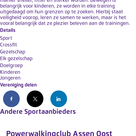
manier sneller, fitter en sterker worden. Bewegen is
k
belangrijk voor kinderen, ze worden in elke training
t
uitgedaagd om hun grenzen op te zoeken. Hierbij staat
veiligheid voorop, leren ze samen te werken, maar is het
m
vooral belangrijk dat ze plezier beleven aan de trainingen.
e
Details
t
Sport
e
Crossfit
e
Gezelschap
n
Elk gezelschap
t
Doelgroep
Kinderen
o
Jongeren
e
Vereniging delen
g
a
Facebook
X
LinkedIn
n
Andere Sportaanbieders
g
s
s
Powerwalkingclub Assen Oost