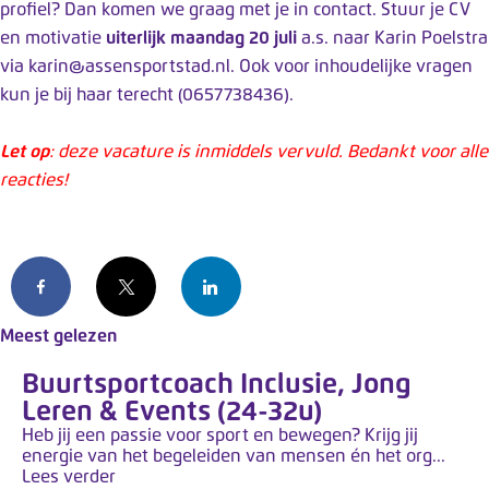
profiel? Dan komen we graag met je in contact. Stuur je CV
en motivatie
uiterlijk maandag 20 juli
a.s. naar Karin Poelstra
via
karin@assensportstad.nl
. Ook voor inhoudelijke vragen
kun je bij haar terecht (0657738436).
Let op
: deze vacature is inmiddels vervuld. Bedankt voor alle
reacties!
Facebook
X
LinkedIn
Meest gelezen
Buurtsportcoach Inclusie, Jong
Leren & Events (24-32u)
Heb jij een passie voor sport en bewegen? Krijg jij
energie van het begeleiden van mensen én het org...
Lees verder