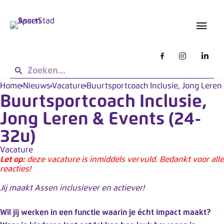
s
L
g
e
e
t
b
o
r
u
p
i
:
k
d
Home
Nieuws
Vacature
Buurtsportcoach Inclusie, Jong Leren
e
Buurtsportcoach Inclusie,
e
n
z
Jong Leren & Events (24-
e
32u)
s
i
Vacature
Let op:
deze vacature is inmiddels vervuld. Bedankt voor alle
t
reacties!
e
Jij maakt Assen inclusiever en actiever!
w
e
Wil jij werken in een functie waarin je écht impact maakt?
r