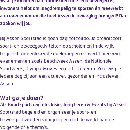
Waar je kinderen laat ontdekken hoe leuk bewegen is,
k
inwoners helpt om laagdrempelig te sporten én meewerkt
t
aan evenementen die heel Assen in beweging brengen? Dan
m
zoeken wij jou.
e
t
Bij Assen Sportstad is geen dag hetzelfde. Je organiseert
e
sport- en beweegactiviteiten op scholen en in de wijk,
e
begeleidt uiteenlopende doelgroepen en werkt mee aan
n
evenementen zoals Beachweek Assen, de Nationale
t
Sportweek, Olympic Moves en de TT City Run. Zo draag je
o
iedere dag bij aan een actiever, gezonder en inclusiever
e
Assen.
g
a
Wat ga je doen?
n
Als
Buurtsportcoach Inclusie, Jong Leren & Events
bij Assen
g
Sportstad begeleid en organiseer je sport- en
s
beweegactiviteiten voor jong en oud. Je werkt aan de
s
volgende drie thema's: