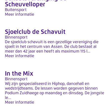
y
Scheuvelloper
s
Buitensport
t
Meer informatie
e
e
Sjoelclub de Schavuit
m
Binnensport
.
De sjoelclub schavuit is een gezellige vereniging die
sjoelt in het centrum van Assen. De club bestaat al
meer dan 42 jaar een heeft als maximum 115 l...
Meer informatie
In the Mix
Binnensport
Wij zijn gespecialiseerd in Hiphop, dancehall en
wedstrijdteams. De lessen worden gegeven binnen
Podium Zuidhaege op maandag en dinsdag. De jongste
le...
Meer informatie