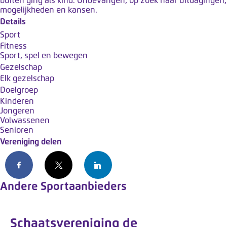
buiten ging als kind. Onbevangen, op zoek naar uitdagingen,
k
mogelijkheden en kansen.
t
Details
m
Sport
e
Fitness
Sport, spel en bewegen
t
Gezelschap
e
Elk gezelschap
e
Doelgroep
n
Kinderen
t
Jongeren
Volwassenen
o
Senioren
e
Vereniging delen
g
a
Facebook
X
LinkedIn
n
Andere Sportaanbieders
g
s
s
Schaatsvereniging de