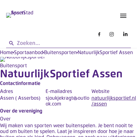
s
L
g
e
e
t
b
o
r
u
p
i
:
k
d
Home
Sportaanbod
Buitensporten
NatuurlijkSportief Assen
e
e
n
Buitensport
z
NatuurlijkSportief Assen
e
s
Contactinformatie
i
Adres
E-mailadres
Website
Assen ( Asserbos)
sjoukjekragt@outlo
natuurlijksportief.nl
t
ok.com
/assen
e
Over de vereniging
w
Over
e
Wij maken van sporten weer buitenspelen. Je bent nooit te
r
oud om buiten te spelen. Laat je inspireren door hoe je naar