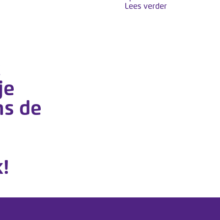
Lees verder
t
je
ns de
!