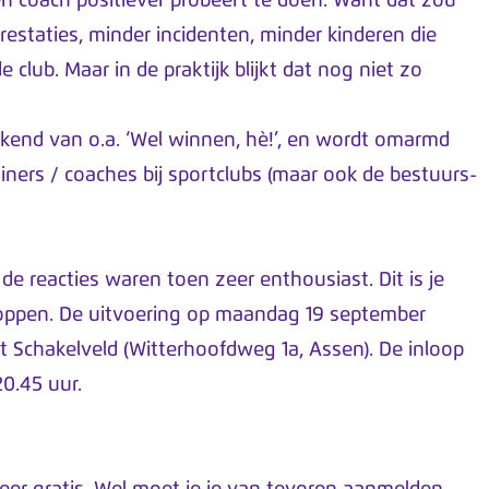
 én coach positiever probeert te doen. Want dat zou
estaties, minder incidenten, minder kinderen die
 club. Maar in de praktijk blijkt dat nog niet zo
bekend van o.a. ‘Wel winnen, hè!’, en wordt omarmd
ners / coaches bij sportclubs (maar ook de bestuurs-
de reacties waren toen zeer enthousiast. Dit is je
stoppen. De uitvoering op maandag 19 september
t Schakelveld (Witterhoofdweg 1a, Assen). De inloop
20.45 uur.