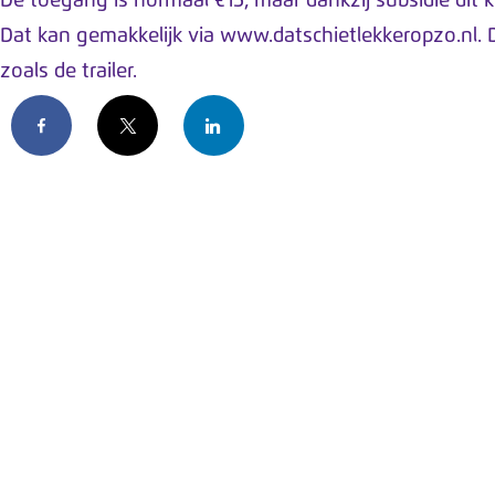
De toegang is normaal €15, maar dankzij subsidie dit 
Dat kan gemakkelijk via
www.datschietlekkeropzo.nl.
D
zoals de trailer.
Facebook
X
LinkedIn