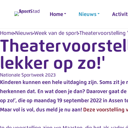
Let
op:
Home
Nieuws
Activi
deze
site
Home
Nieuws
Week van de sport
Theatervoorstelling '
Theatervoorstell
werkt
met
lekker op zo!'
een
toegangssysteem.
Nationale Sportweek 2023
druk
Kinderen kunnen een hele uitdaging zijn. Soms zit je 
op
herkennen dat. En wat doen je dan? Daarover gaat de h
Control+F10
op zo!’, die op maandag 19 september 2022 in Assen te 
voor
Maar vol is vol, dus meld je nu aan!
Deze voorstelling v
het
toegangsmenu.