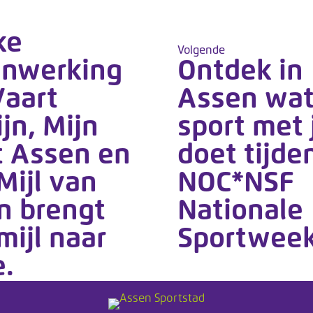
ke
Volgende
nwerking
Ontdek in
Vaart
Assen wa
jn, Mijn
sport met 
t Assen en
doet tijde
Mijl van
NOC*NSF
n brengt
Nationale
mijl naar
Sportweek
e.