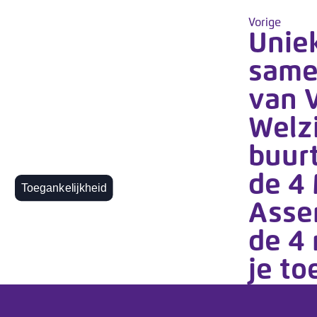
Vorige
Unie
same
van 
Welzi
buur
de 4 
Toegankelijkheid
Asse
de 4 
je to